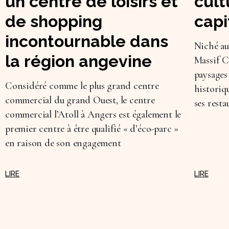
un centre de loisirs et
cult
de shopping
capi
incontournable dans
Niché au
la région angevine
Massif C
paysages
Considéré comme le plus grand centre
historiq
commercial du grand Ouest, le centre
ses resta
commercial l’Atoll à Angers est également le
premier centre à être qualifié « d’éco-parc »
en raison de son engagement