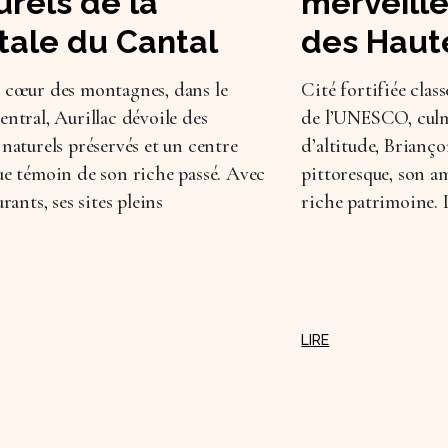
urels de la
merveille
tale du Cantal
des Haut
 cœur des montagnes, dans le
Cité fortifiée cla
entral, Aurillac dévoile des
de l’UNESCO, culm
 naturels préservés et un centre
d’altitude, Brianç
ue témoin de son riche passé. Avec
pittoresque, son a
urants, ses sites pleins
riche patrimoine. L