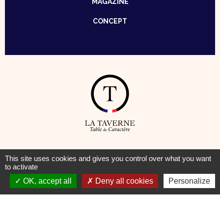
MAGAZINE
CONCEPT
© Taverne – Table de Caractère —
Mentions Légales
–
Cookies
This site uses cookies and gives you control over what you want
to activate
Pour votre santé, pratiquez une activité physique régulière
OK, accept all
Deny all cookies
Personalize
www.mangerbouger.fr