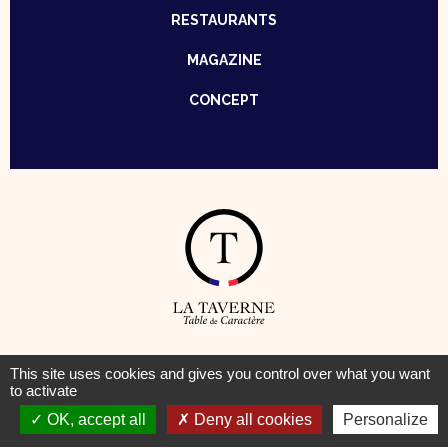
RESTAURANTS
MAGAZINE
CONCEPT
© Taverne – Table de Caractère —
Mentions Légales
–
Cookies
This site uses cookies and gives you control over what you want
to activate
OK, accept all
Deny all cookies
Personalize
Pour votre santé, pratiquez une activité physique régulière