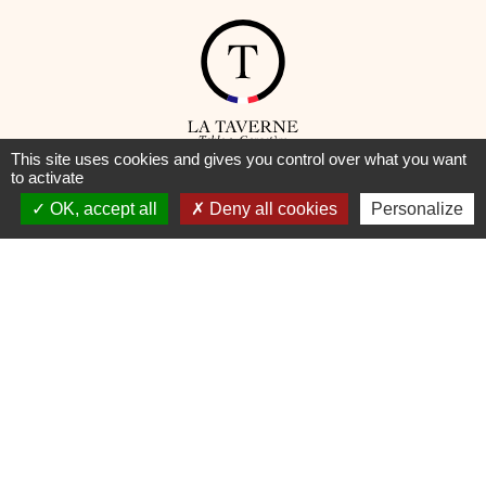
This site uses cookies and gives you control over what you want
to activate
© Taverne – Table de Caractère —
Mentions Légales
–
Cookies
OK, accept all
Deny all cookies
Personalize
Pour votre santé, pratiquez une activité physique régulière
www.mangerbouger.fr
DEVENIR TAVERNIER