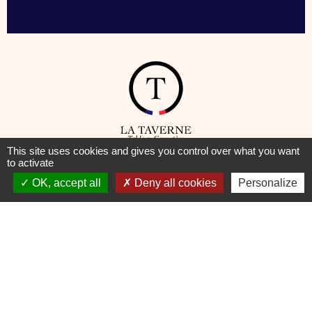
This site uses cookies and gives you control over what you want
to activate
© Taverne – Table de Caractère —
Mentions Légales
–
Cookies
OK, accept all
Deny all cookies
Personalize
Pour votre santé, pratiquez une activité physique régulière
www.mangerbouger.fr
DEVENIR TAVERNIER