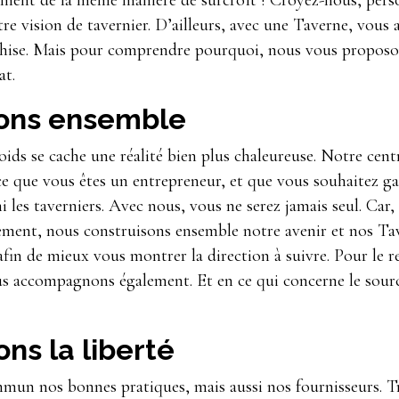
tement de la même manière de surcroît ! Croyez-nous, pers
otre vision de tavernier. D’ailleurs, avec une Taverne, vous 
nchise. Mais pour comprendre pourquoi, nous vous proposo
at.
ons ensemble
ids se cache une réalité bien plus chaleureuse. Notre cent
rce que vous êtes un entrepreneur, et que vous souhaitez g
 les taverniers. Avec nous, vous ne serez jamais seul. Car,
ment, nous construisons ensemble notre avenir et nos Tave
afin de mieux vous montrer la direction à suivre. Pour le r
s accompagnons également. Et en ce qui concerne le sourc
ns la liberté
un nos bonnes pratiques, mais aussi nos fournisseurs. Tri