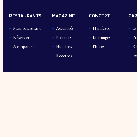
RESTAURANTS
MAGAZINE
CONCEPT
CAR
Mon restaurant
Actualités
Manifeste
Év
Réserver
Portraits
En images
Pr
A emporter
Histoires
Photos
Re
Recettes
In