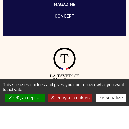
MAGAZINE
CONCEPT
This site uses cookies and gives you control over what you want
to activate
© Taverne – Table de Caractère —
Mentions Légales
–
Cookies
OK, accept all
Deny all cookies
Personalize
Pour votre santé, pratiquez une activité physique régulière
www.mangerbouger.fr