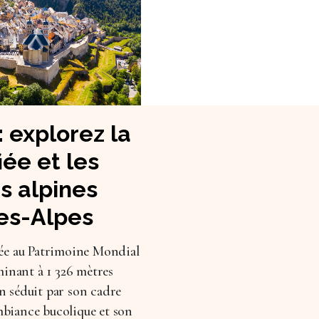
: explorez la
fiée et les
s alpines
es-Alpes
ssée au Patrimoine Mondial
inant à 1 326 mètres
on séduit par son cadre
mbiance bucolique et son