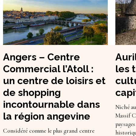
Angers – Centre
Auri
Commercial l’Atoll :
les 
un centre de loisirs et
cult
de shopping
capi
incontournable dans
Niché au
la région angevine
Massif C
paysages
Considéré comme le plus grand centre
historiq