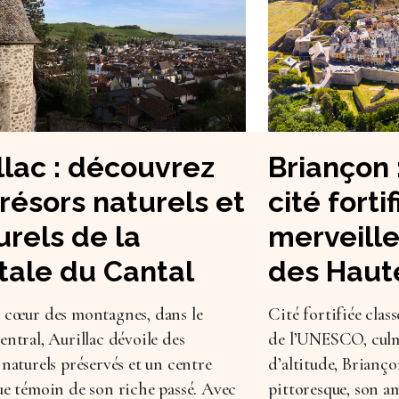
llac : découvrez
Briançon 
trésors naturels et
cité forti
urels de la
merveille
tale du Cantal
des Haut
 cœur des montagnes, dans le
Cité fortifiée cla
entral, Aurillac dévoile des
de l’UNESCO, culm
 naturels préservés et un centre
d’altitude, Brianç
ue témoin de son riche passé. Avec
pittoresque, son a