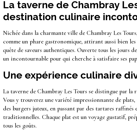
La taverne de Chambray Les
destination culinaire incont
Nichée dans la charmante ville de Chambray Les Tours, 
comme un phare gastronomique, attirant aussi bien les h
quête de saveurs authentiques. Ouverte tous les jours de
un incontournable pour qui cherche à satisfaire ses papi
Une expérience culinaire div
La taverne de Chambray Les Tours se distingue par la ri
Vous y trouverez une variété impressionnante de plats, a
des burgers juteux, en passant par des tartares raffinés
traditionnelles. Chaque plat est un voyage gustatif, pré
tous les goûts.