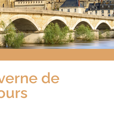
verne de
ours