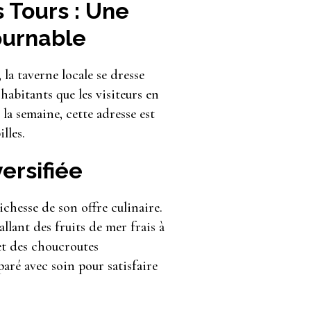
 Tours : Une
ournable
la taverne locale se dresse
abitants que les visiteurs en
 la semaine, cette adresse est
lles.
ersifiée
chesse de son offre culinaire.
llant des fruits de mer frais à
 et des choucroutes
paré avec soin pour satisfaire