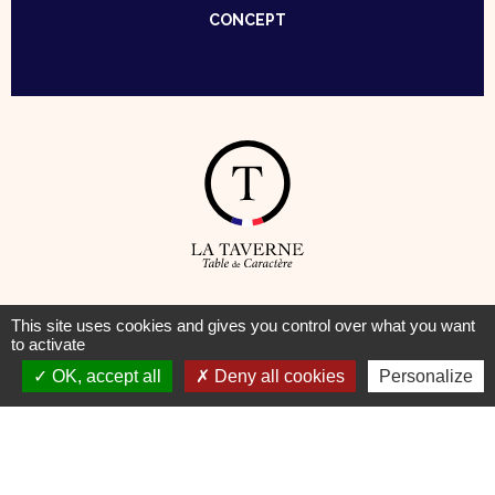
CONCEPT
© Taverne – Table de Caractère —
Mentions Légales
–
Cookies
This site uses cookies and gives you control over what you want
to activate
OK, accept all
Deny all cookies
Personalize
Pour votre santé, pratiquez une activité physique régulière
www.mangerbouger.fr