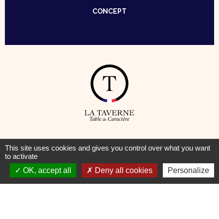
CONCEPT
© Taverne – Table de Caractère —
Mentions Légales
–
Cookies
This site uses cookies and gives you control over what you want
to activate
Pour votre santé, pratiquez une activité physique régulière
OK, accept all
Deny all cookies
Personalize
www.mangerbouger.fr