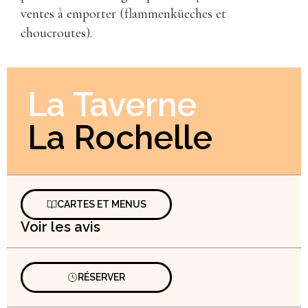
ventes à emporter (flammenküeches et
choucroutes).
La Taverne
La Rochelle
CARTES ET MENUS
Voir les avis
RÉSERVER