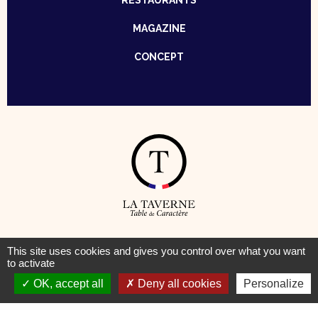
RESTAURANTS
MAGAZINE
CONCEPT
© Taverne – Table de Caractère —
Mentions Légales
–
Cookies
This site uses cookies and gives you control over what you want
to activate
OK, accept all
Deny all cookies
Personalize
Pour votre santé, pratiquez une activité physique régulière
www.mangerbouger.fr