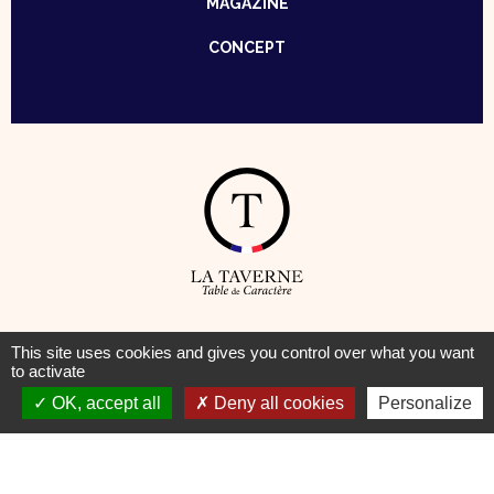
MAGAZINE
CONCEPT
© Taverne – Table de Caractère —
Mentions Légales
–
Cookies
This site uses cookies and gives you control over what you want
to activate
OK, accept all
Deny all cookies
Personalize
Pour votre santé, pratiquez une activité physique régulière
www.mangerbouger.fr