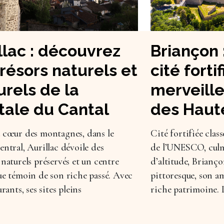
llac : découvrez
Briançon 
trésors naturels et
cité forti
urels de la
merveille
tale du Cantal
des Haut
 cœur des montagnes, dans le
Cité fortifiée cla
entral, Aurillac dévoile des
de l’UNESCO, culm
 naturels préservés et un centre
d’altitude, Brianç
ue témoin de son riche passé. Avec
pittoresque, son a
urants, ses sites pleins
riche patrimoine. L