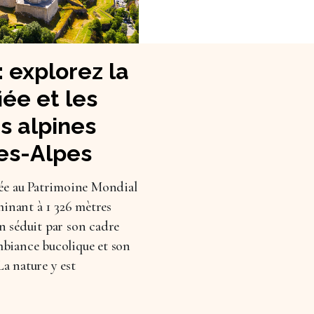
: explorez la
fiée et les
s alpines
es-Alpes
ssée au Patrimoine Mondial
inant à 1 326 mètres
on séduit par son cadre
mbiance bucolique et son
a nature y est