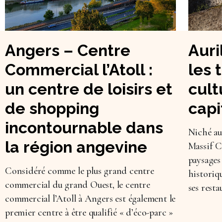
Angers – Centre
Auri
Commercial l’Atoll :
les 
un centre de loisirs et
cult
de shopping
capi
incontournable dans
Niché au
la région angevine
Massif C
paysages
Considéré comme le plus grand centre
historiq
commercial du grand Ouest, le centre
ses resta
commercial l’Atoll à Angers est également le
premier centre à être qualifié « d’éco-parc »