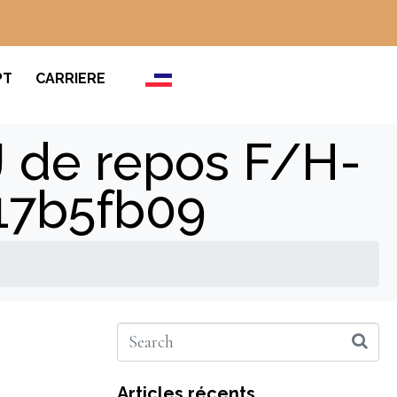
PT
CARRIERE
5J de repos F/H-
17b5fb09
Articles récents