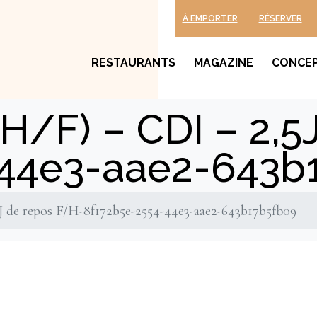
À EMPORTER
RÉSERVER
RESTAURANTS
MAGAZINE
CONCE
(H/F) – CDI – 2,
-44e3-aae2-643b
5J de repos F/H-8f172b5e-2554-44e3-aae2-643b17b5fb09