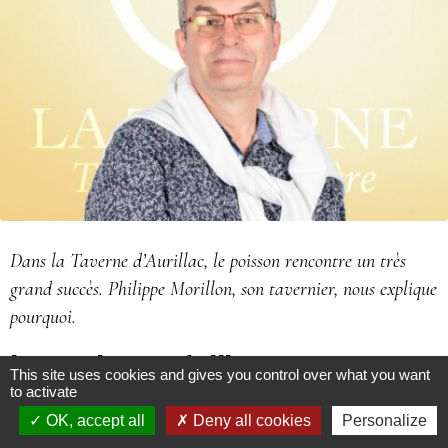
Dans la Taverne d’Aurillac, le poisson rencontre un très
grand succès. Philippe Morillon, son tavernier, nous explique
pourquoi.
Le poisson à l’honneur
This site uses cookies and gives you control over what you want
to activate
P.M “On fait beaucoup de poissons. En particulier, on a
OK, accept all
Deny all cookies
Personalize
un excellent risotto de fruits de mer. Comme toutes les