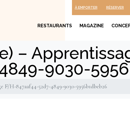
À EMPORTER
RÉSERVER
RESTAURANTS
MAGAZINE
CONCE
r(e) – Apprentiss
-4849-9030-595
sage F/H-847aaf44-52d7-4849-9030-5956b1dbeb26