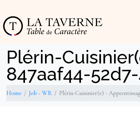
Cookies management panel
Plérin-Cuisinie
847aaf44-52d7
Home
Job - WR
Plérin-Cuisinier(e) - Apprentis