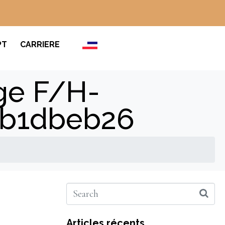
PT
CARRIERE
age F/H-
6b1dbeb26
Articles récents