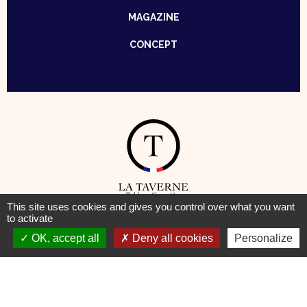
MAGAZINE
CONCEPT
This site uses cookies and gives you control over what you want
to activate
© Taverne – Table de Caractère —
Mentions Légales
–
Cookies
OK, accept all
Deny all cookies
Personalize
Pour votre santé, pratiquez une activité physique régulière
www.mangerbouger.fr