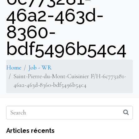
46a2-463d-
8360-
bdf5496b54c4
Home
Job - WR
Saint-Pierre-du-Mont-Cuisinier F/H-6c773281-
46a2-463d-8360-bdf5496b54c4
Articles récents